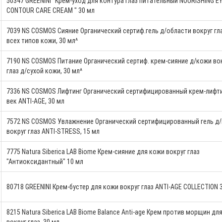
50347 GREENINI "Крем-уход для контура глаз питательный NOURISHING E
CONTOUR CARE CREAM " 30 мл
7039 NS COSMOS Сияние Органический сертиф.гель д/области вокруг гла
всех типов кожи, 30 мл^
7190 NS COSMOS Питание Органический сертиф. крем-сияние д/кожи во
глаз д/сухой кожи, 30 мл^
7336 NS COSMOS Лифтинг Органический сертифицированный крем-лифти
век ANTI-AGE, 30 мл
7572 NS COSMOS Увлажнение Органический сертифицированный гель д
вокруг глаз ANTI-STRESS, 15 мл
7775 Natura Siberica LAB Biome Крем-сияние для кожи вокруг глаз
"Антиоксидантный" 10 мл
80718 GREENINI Крем-бустер для кожи вокруг глаз ANTI-AGE COLLECTION 
8215 Natura Siberica LAB Biome Balance Anti-age Крем против морщин дл