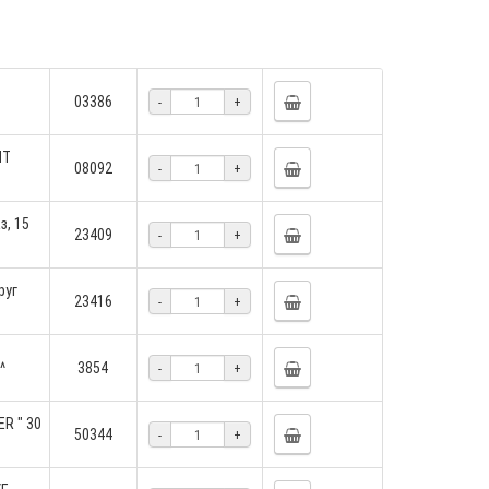
03386
-
+
HT
08092
-
+
з, 15
23409
-
+
руг
23416
-
+
^
3854
-
+
R " 30
50344
-
+