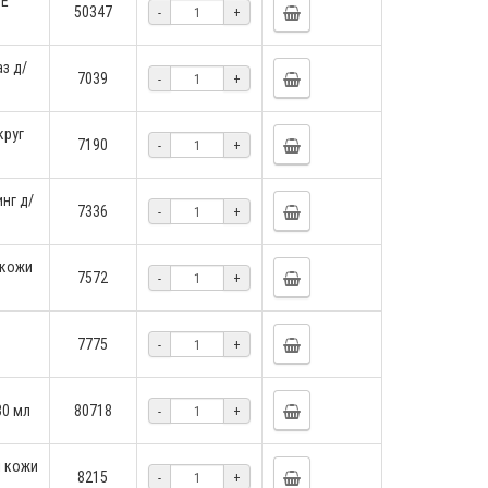
YE
50347
-
+
з д/
7039
-
+
круг
7190
-
+
нг д/
7336
-
+
/кожи
7572
-
+
7775
-
+
30 мл
80718
-
+
я кожи
8215
-
+