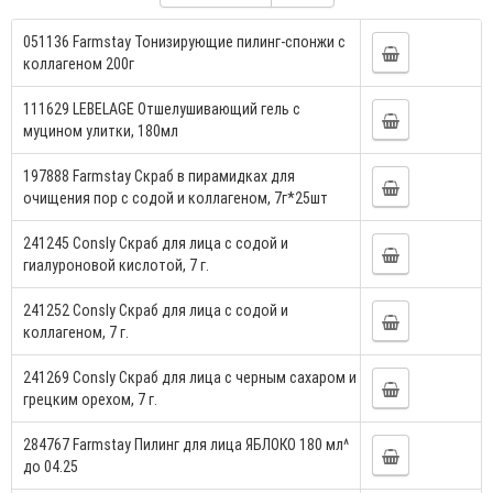
051136 Farmstay Тонизирующие пилинг-спонжи с
коллагеном 200г
111629 LEBELAGE Отшелушивающий гель с
муцином улитки, 180мл
197888 Farmstay Скраб в пирамидках для
очищения пор с содой и коллагеном, 7г*25шт
241245 Consly Скраб для лица с содой и
гиалуроновой кислотой, 7 г.
241252 Consly Скраб для лица с содой и
коллагеном, 7 г.
241269 Consly Скраб для лица с черным сахаром и
грецким орехом, 7 г.
284767 Farmstay Пилинг для лица ЯБЛОКО 180 мл^
до 04.25