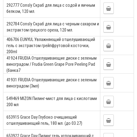
292777 Consly Скраб для лица с содой и яичным
белком, 120 мл.
292784 Consly Скраб для лица с черным сахаром и
экстрактом грецкого ореха, 120 мл.
406706 EUNYUL Увлажняющий отшелушивающий
гель с экстрактом грейпфрутовой косточки,
200ml
41924 FRUDIA Отшелушивающие диски с зеленым
виноградом / Frudia Green Grape Pore Peeling Pad
(банка7
41931 FRUDIA Отшелушивающие диски с зеленым
виноградом (3мл)
549469 MIZON Пилинг-мист для лица с кислотами
200 мл
653915 Grace Day Глубоко очищающий
отшелушивающий гель, 180 мл. (до 03.27)
653922 Grace Day Пилинг гель успокаивающий с